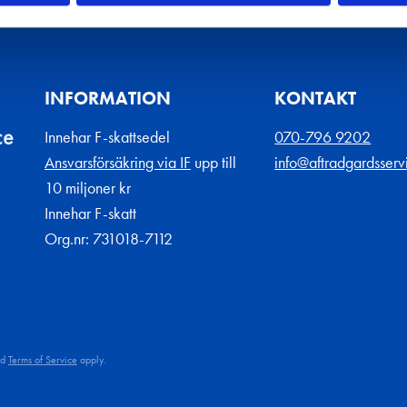
INFORMATION
KONTAKT
Innehar F-skattsedel
070-796 9202
Ansvarsförsäkring via IF
upp till
info@aftradgardsserv
10 miljoner kr
Innehar F-skatt
Org.nr: 731018-7112
nd
Terms of Service
apply.