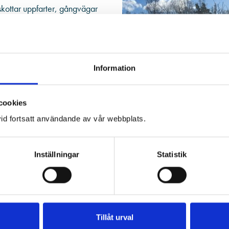
 skottar uppfarter, gångvägar
 dig tryggt och utan
halvår, eller beställ vid
l att din tomt alltid är säker
Information
cookies
id fortsatt användande av vår webbplats.
Inställningar
Statistik
Tillåt urval