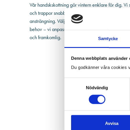
Vår handskskottning gör vintern enklare för dig. Vi
och trappor snabbt och effektivt, så att du kan röra
ansträngning. Välj mellan abonnemang på hel- eller 
behov – vi anpassar oss efter din situation och ser til
och framkomlig.
Samtycke
Denna webbplats använder 
Du godkänner våra cookies v
Samtyckesval
Nödvändig
Avvisa